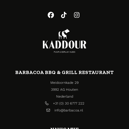
BARBACOA BBQ & GRILL RESTAURANT
Meidoornkade 29
3992 AG Houten
Nederland
+31 (0) 30 6777 222
info@barbacoa.nl